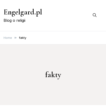
Skip
Engelgard.pl
to
content
Blog o religii
Home
fakty
fakty