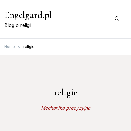
Skip
Engelgard.pl
to
content
Blog o religii
Home
religie
religie
Mechanika precyzyjna