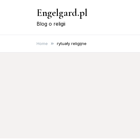
Skip
Engelgard.pl
to
content
Blog o religii
Home
rytuały religijne