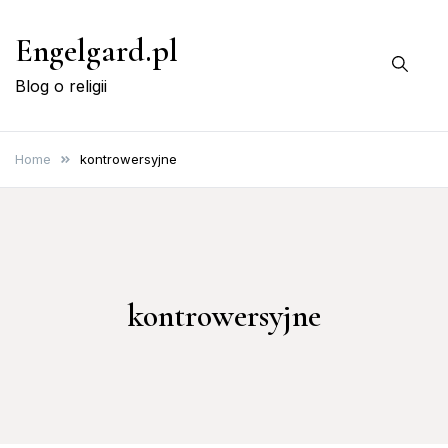
Skip
Engelgard.pl
to
content
Blog o religii
Home
kontrowersyjne
kontrowersyjne