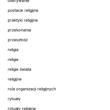
odkrywanie
postacie religijne
praktyki religijne
przekonania
przeszłość
religia
religie
religie świata
religijne
rola organizacji religijnych
rytuały
rytuały religijne